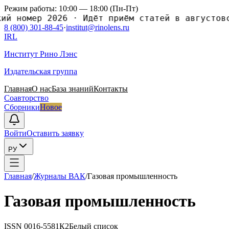
Режим работы: 10:00 — 18:00 (Пн-Пт)
номер 2026
·
Идёт приём статей в августовский
8 (800) 301-88-45
·
institut@rinolens.ru
IRL
Институт Рино Лэнс
Издательская группа
Главная
О нас
База знаний
Контакты
Соавторство
Сборники
Новое
Войти
Оставить заявку
РУ
Главная
/
Журналы ВАК
/
Газовая промышленность
Газовая промышленность
ISSN
0016-5581
К2
Белый список