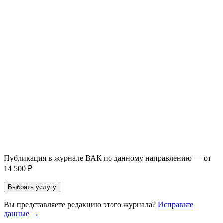
Публикация готовой статьи
с файлом статьи
Доработка + публикация
с файлом статьи
Написание + публикация
тема + шифр ВАК
Повышение индекса Хирша
от 6 000 ₽
Имя *
Email *
Направление *
Прикрепить файл статьи *
Оставить заявку
Если Вы указали предпочтительный журнал или требования к
публикации, эти пожелания будут учтены при рассмотрении
заявки. Окончательное решение о возможном направлении
статьи принимается по результатам экспертной оценки.
Публикация в журнале ВАК по данному направлению — от
14 500 ₽
Выбрать услугу
Вы представляете редакцию этого журнала?
Исправьте
данные →