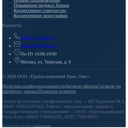
Полное сопровождение
Повышение индекса Хирша
Коллективное соавторство
Коллективные монографии
Контакты
8 (800) 301-88-45
institut@rinolens.ru
Пн-Пт 10:00-18:00
Москва, ул. Тверская, д. 6
© 2026 ООО «Группа компаний Рино Лэнс»
Политика конфиденциальности
Договор оферты
Согласие на
обработку данных
Политика возврата
Оператор платежей для физических лиц — ИП Бурматов М.А.
(ИНН 741856435182). Работа с юридическими лицами и
государственными учреждениями — ООО «Группа компаний
Рино Лэнс» (ИНН 9706016591, КПП 770601001).
Нашли ошибку на сайте?
Сообщите нам