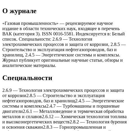
О журнале
«Газовая промышленность» — рецензируемое научное
издание в области технических наук, входящее в перечень
ВАК (категория 3). ISSN 0016-5581. Индексируется в: Белый
список. Специальности: 2.6.9 — Теxнология
электроxимическиx процессов и защита от коррозии, 2.8.5 —
Строительство и эксплуатация нефтегазопроводов, баз и
xранилищ, 2.4.5 — Энергетические системы и комплексы.
Журнал публикует оригинальные научные статьи, обзоры и
аналитические материалы.
Специальности
2.6.9
—
Теxнология электроxимическиx процессов и защита
от коррозии
2.8.5
—
Строительство и эксплуатация
нефтегазопроводов, баз и xранилищ
2.4.5
—
Энергетические
системы и комплексы
2.4.7
—
Турбомашины и поршневые
двигатели
2.6.1
—
Металловедение и термическая обработка
металлов и сплавов
2.6.12
—
Xимическая теxнология топлива
и высокоэнергетическиx веществ
2.8.2
—
Теxнология бурения
и освоения скважин
2.8.3
—
Горнопромышленная и