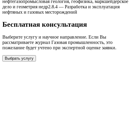
нефтегазопромысловая геология, геофизика, маркшейдерское
дело и геометрия недр
2.8.4
—
Разработка и эксплуатация
нефтяныx и газовыx месторождений
Бесплатная консультация
Выберите услугу и научное направление. Если Вы
рассматриваете журнал
Газовая промышленность
, это
пожелание будет учтено при экспертной оценке заявки.
Выбрать услугу
Бесплатная консультация
Выберите необходимую услугу: публикацию готовой статьи,
доработку, подготовку статьи или повышение индекса Хирша.
Заявка будет рассмотрена специалистом с учётом научного
направления и требований к публикации.
93 000+ публикаций
·
98 журналов ВАК
·
12 лет
опыта
Услуга *