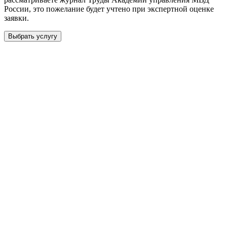
России
, это пожелание будет учтено при экспертной оценке
заявки.
Выбрать услугу
Бесплатная консультация
Выберите необходимую услугу: публикацию готовой статьи,
доработку, подготовку статьи или повышение индекса Хирша.
Заявка будет рассмотрена специалистом с учётом научного
направления и требований к публикации.
93 000+ публикаций
·
98 журналов ВАК
·
12 лет
опыта
Услуга *
Публикация готовой статьи
с файлом статьи
Доработка + публикация
с файлом статьи
Написание + публикация
тема + шифр ВАК
Повышение индекса Хирша
от 6 000 ₽
Имя *
Email *