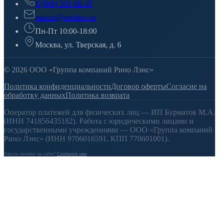
8 (800) 301-88-45
institut@rinolens.ru
Пн-Пт 10:00-18:00
Москва, ул. Тверская, д. 6
© 2026 ООО «Группа компаний Рино Лэнс»
Политика конфиденциальности
Договор оферты
Согласие на
обработку данных
Политика возврата
Оператор платежей для физических лиц — ИП Бурматов М.А.
(ИНН 741856435182). Работа с юридическими лицами и
государственными учреждениями — ООО «Группа компаний
Рино Лэнс» (ИНН 9706016591, КПП 770601001).
Нашли ошибку на сайте?
Сообщите нам