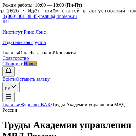
Режим работы: 10:00 — 18:00 (Пн-Пт)
026
·
Идёт приём статей в августовский номер 
8 (800) 301-88-45
·
institut@rinolens.ru
IRL
Институт Рино Лэнс
Издательская группа
Главная
О нас
База знаний
Контакты
Соавторство
Сборники
Новое
Войти
Оставить заявку
РУ
Главная
/
Журналы ВАК
/
Труды Академии управления МВД
России
Труды Академии управления