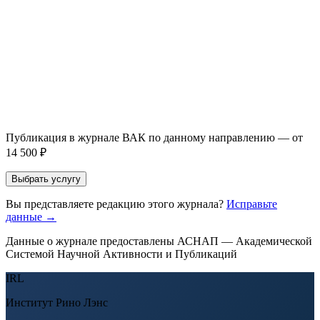
Направление *
Прикрепить файл статьи *
Оставить заявку
Если Вы указали предпочтительный журнал или требования к
публикации, эти пожелания будут учтены при рассмотрении
заявки. Окончательное решение о возможном направлении
статьи принимается по результатам экспертной оценки.
Публикация в журнале ВАК по данному направлению — от
14 500 ₽
Выбрать услугу
Вы представляете редакцию этого журнала?
Исправьте
данные →
Данные о журнале предоставлены АСНАП — Академической
Системой Научной Активности и Публикаций
IRL
Институт Рино Лэнс