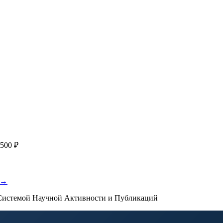
я
с файлом статьи
Написание + публикация
тема + шифр ВАК
Повышен
публикации, эти пожелания будут учтены при рассмотрении зая
500 ₽
 →
истемой Научной Активности и Публикаций