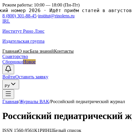
Режим работы: 10:00 — 18:00 (Пн-Пт)
й номер 2026
·
Идёт приём статей в августовск
8 (800) 301-88-45
·
institut@rinolens.ru
IRL
Институт Рино Лэнс
Издательская группа
Главная
О нас
База знаний
Контакты
Соавторство
Сборники
Новое
Войти
Оставить заявку
РУ
Главная
/
Журналы ВАК
/
Российский педиатрический журнал
Российский педиатрический 
ISSN
1560-9561
К1
РИНЦ
Белый список