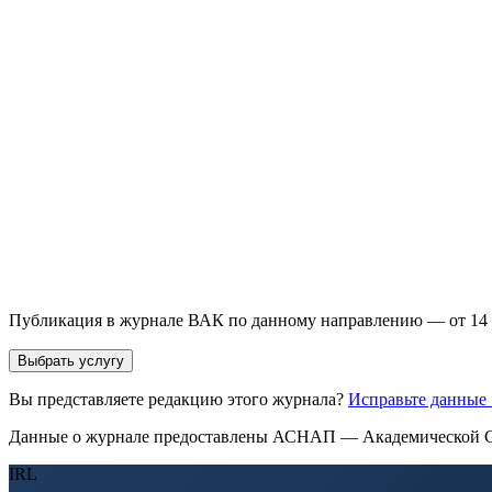
направления и требований к публикации.
93 000+ публикаций
·
98 журналов ВАК
·
12 лет опыта
Услуга *
Публикация готовой статьи
с файлом статьи
Доработка + публикаци
Имя *
Email *
Направление *
Прикрепить файл статьи *
Оставить заявку
Если Вы указали предпочтительный журнал или требования к 
принимается по результатам экспертной оценки.
Публикация в журнале ВАК по данному направлению — от 14 
Выбрать услугу
Вы представляете редакцию этого журнала?
Исправьте данные
Данные о журнале предоставлены АСНАП — Академической С
IRL