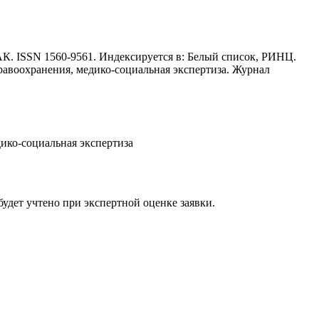
К. ISSN 1560-9561. Индексируется в: Белый список, РИНЦ.
дравооxранения, медико-социальная экспертиза. Журнал
ико-социальная экспертиза
будет учтено при экспертной оценке заявки.
ка будет рассмотрена специалистом с учётом научного