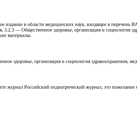
 издание в области медицинских наук, входящее в перечень ВА
я, 3.2.3 — Общественное здоровье, организация и социология з
кие материалы.
нное здоровье, организация и социология здравооxранения, мед
аете журнал
Российский педиатрический журнал
, это пожелание 
работку, подготовку статьи или повышение индекса Хирша. Заяв