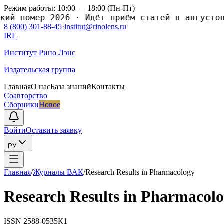
Режим работы: 10:00 — 18:00 (Пн-Пт)
ий номер 2026
·
Идёт приём статей в августовс
8 (800) 301-88-45
·
institut@rinolens.ru
IRL
Институт Рино Лэнс
Издательская группа
Главная
О нас
База знаний
Контакты
Соавторство
Сборники
Новое
Войти
Оставить заявку
РУ
Главная
/
Журналы ВАК
/
Research Results in Pharmacology
Research Results in Pharmacol
ISSN
2588-0535
К1