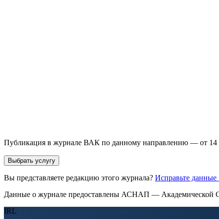
направления и требований к публикации.
93 000+ публикаций
·
98 журналов ВАК
·
12 лет опыта
Услуга *
Публикация готовой статьи
с файлом статьи
Доработка + публикаци
Имя *
Email *
Направление *
Прикрепить файл статьи *
Оставить заявку
Если Вы указали предпочтительный журнал или требования к 
принимается по результатам экспертной оценки.
Публикация в журнале ВАК по данному направлению — от 14 
Выбрать услугу
Вы представляете редакцию этого журнала?
Исправьте данные
Данные о журнале предоставлены АСНАП — Академической С
IRL