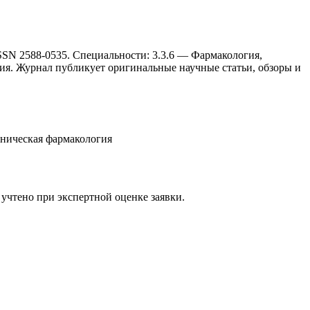
ISSN 2588-0535. Специальности: 3.3.6 — Фармакология,
ия. Журнал публикует оригинальные научные статьи, обзоры и
ническая фармакология
т учтено при экспертной оценке заявки.
ка будет рассмотрена специалистом с учётом научного