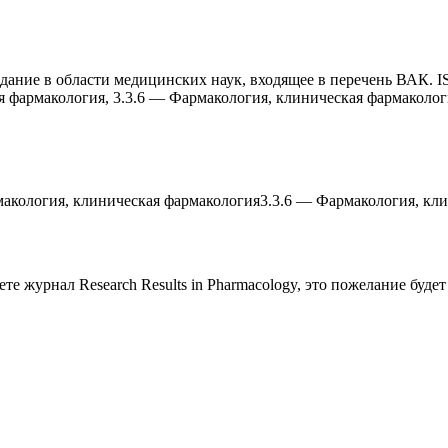
издание в области медицинских наук, входящее в перечень ВАК. 
я фармакология, 3.3.6 — Фармакология, клиническая фармаколог
акология, клиническая фармакология
3.3.6
—
Фармакология, кли
аете журнал
Research Results in Pharmacology
, это пожелание буде
работку, подготовку статьи или повышение индекса Хирша. Заяв