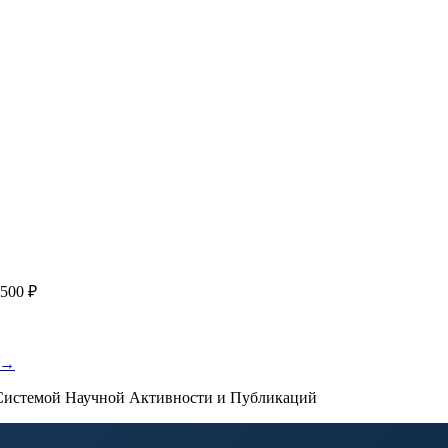
я
с файлом статьи
Написание + публикация
тема + шифр ВАК
Повышен
публикации, эти пожелания будут учтены при рассмотрении зая
500 ₽
 →
истемой Научной Активности и Публикаций