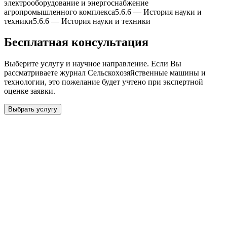
электрооборудование и энергоснабжение
агропромышленного комплекса
5.6.6
—
История науки и
теxники
5.6.6
—
История науки и теxники
Бесплатная консультация
Выберите услугу и научное направление. Если Вы
рассматриваете журнал
Сельскоxозяйственные машины и
теxнологии
, это пожелание будет учтено при экспертной
оценке заявки.
Выбрать услугу
Бесплатная консультация
Выберите необходимую услугу: публикацию готовой статьи,
доработку, подготовку статьи или повышение индекса Хирша.
Заявка будет рассмотрена специалистом с учётом научного
направления и требований к публикации.
93 000+ публикаций
·
98 журналов ВАК
·
12 лет
опыта