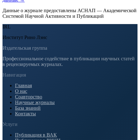
Данные о журнале предоставлены АСНАП — Академической
Системой Научной Активности и Публикаций
IRL
Институт Рино Лэнс
Издательская группа
Профессиональное содействие в публикации научных статей
в рецензируемых журналах.
Навигация
Главная
О нас
Соавторство
Научные журналы
База знаний
Контакты
Услуги
Публикация в ВАК