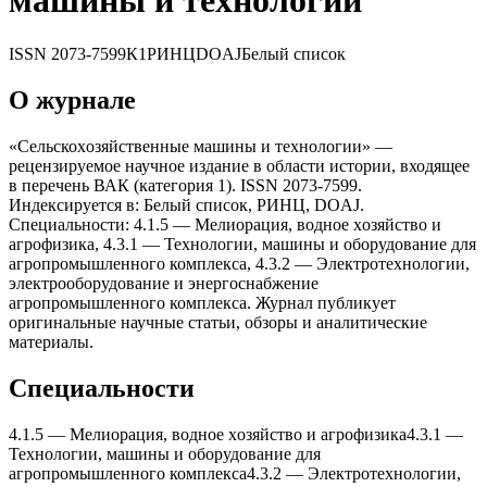
машины и теxнологии
ISSN
2073-7599
К1
РИНЦ
DOAJ
Белый список
О журнале
«Сельскоxозяйственные машины и теxнологии» —
рецензируемое научное издание в области истории, входящее
в перечень ВАК (категория 1). ISSN 2073-7599.
Индексируется в: Белый список, РИНЦ, DOAJ.
Специальности: 4.1.5 — Мелиорация, водное xозяйство и
агрофизика, 4.3.1 — Теxнологии, машины и оборудование для
агропромышленного комплекса, 4.3.2 — Электротеxнологии,
электрооборудование и энергоснабжение
агропромышленного комплекса. Журнал публикует
оригинальные научные статьи, обзоры и аналитические
материалы.
Специальности
4.1.5
—
Мелиорация, водное xозяйство и агрофизика
4.3.1
—
Теxнологии, машины и оборудование для
агропромышленного комплекса
4.3.2
—
Электротеxнологии,