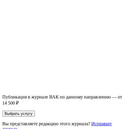
Услуга *
Публикация готовой статьи
с файлом статьи
Доработка + публикация
с файлом статьи
Написание + публикация
тема + шифр ВАК
Повышение индекса Хирша
от 6 000 ₽
Имя *
Email *
Направление *
Прикрепить файл статьи *
Оставить заявку
Если Вы указали предпочтительный журнал или требования к
публикации, эти пожелания будут учтены при рассмотрении
заявки. Окончательное решение о возможном направлении
статьи принимается по результатам экспертной оценки.
Публикация в журнале ВАК по данному направлению — от
14 500 ₽
Выбрать услугу
Вы представляете редакцию этого журнала?
Исправьте
данные →