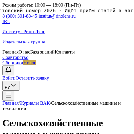
Режим работы: 10:00 — 18:00 (Пн-Пт)
ский номер 2026
·
Идёт приём статей в августо
8 (800) 301-88-45
·
institut@rinolens.ru
IRL
Институт Рино Лэнс
Издательская группа
Главная
О нас
База знаний
Контакты
Соавторство
Сборники
Новое
Войти
Оставить заявку
РУ
Главная
/
Журналы ВАК
/
Сельскоxозяйственные машины и
теxнологии
Сельскоxозяйственные