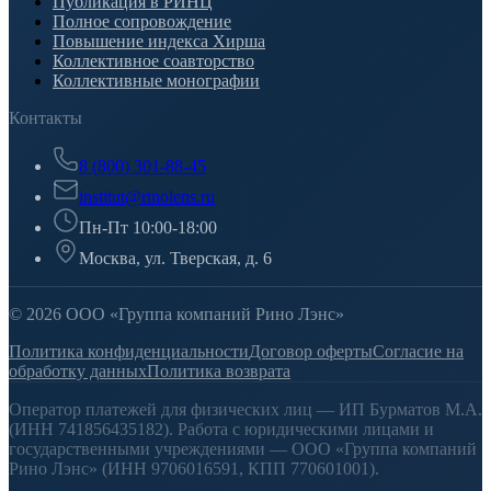
Публикация в РИНЦ
Полное сопровождение
Повышение индекса Хирша
Коллективное соавторство
Коллективные монографии
Контакты
8 (800) 301-88-45
institut@rinolens.ru
Пн-Пт 10:00-18:00
Москва, ул. Тверская, д. 6
© 2026 ООО «Группа компаний Рино Лэнс»
Политика конфиденциальности
Договор оферты
Согласие на
обработку данных
Политика возврата
Оператор платежей для физических лиц — ИП Бурматов М.А.
(ИНН 741856435182). Работа с юридическими лицами и
государственными учреждениями — ООО «Группа компаний
Рино Лэнс» (ИНН 9706016591, КПП 770601001).