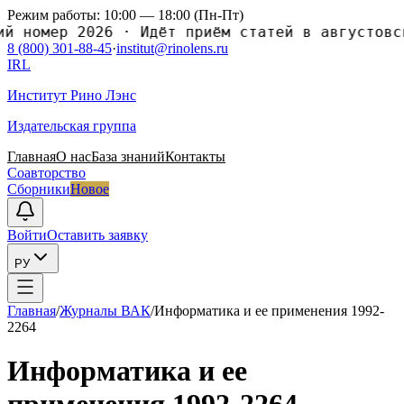
Режим работы: 10:00 — 18:00 (Пн-Пт)
омер 2026
·
Идёт приём статей в августовский
8 (800) 301-88-45
·
institut@rinolens.ru
IRL
Институт Рино Лэнс
Издательская группа
Главная
О нас
База знаний
Контакты
Соавторство
Сборники
Новое
Войти
Оставить заявку
РУ
Главная
/
Журналы ВАК
/
Информатика и ее применения 1992-
2264
Информатика и ее