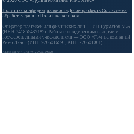
© 2026 ООО «Группа компаний Рино Лэнс»
Политика конфиденциальности
Договор оферты
Согласие на
обработку данных
Политика возврата
Оператор платежей для физических лиц — ИП Бурматов М.А.
(ИНН 741856435182). Работа с юридическими лицами и
государственными учреждениями — ООО «Группа компаний
Рино Лэнс» (ИНН 9706016591, КПП 770601001).
Нашли ошибку на сайте?
Сообщите нам