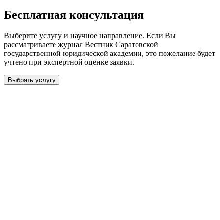
Бесплатная консультация
Выберите услугу и научное направление. Если Вы
рассматриваете журнал
Вестник Саратовской
государственной юридической академии
, это пожелание будет
учтено при экспертной оценке заявки.
Выбрать услугу
Бесплатная консультация
Выберите необходимую услугу: публикацию готовой статьи,
доработку, подготовку статьи или повышение индекса Хирша.
Заявка будет рассмотрена специалистом с учётом научного
направления и требований к публикации.
93 000+ публикаций
·
98 журналов ВАК
·
12 лет
опыта
Услуга *
Публикация готовой статьи
с файлом статьи
Доработка + публикация
с файлом статьи