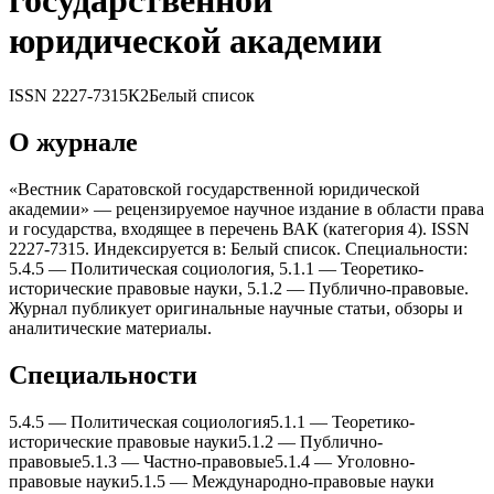
государственной
юридической академии
ISSN
2227-7315
К2
Белый список
О журнале
«Вестник Саратовской государственной юридической
академии» — рецензируемое научное издание в области права
и государства, входящее в перечень ВАК (категория 4). ISSN
2227-7315. Индексируется в: Белый список. Специальности:
5.4.5 — Политическая социология, 5.1.1 — Теоретико-
исторические правовые науки, 5.1.2 — Публично-правовые.
Журнал публикует оригинальные научные статьи, обзоры и
аналитические материалы.
Специальности
5.4.5
—
Политическая социология
5.1.1
—
Теоретико-
исторические правовые науки
5.1.2
—
Публично-
правовые
5.1.3
—
Частно-правовые
5.1.4
—
Уголовно-
правовые науки
5.1.5
—
Международно-правовые науки