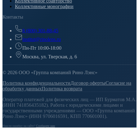
Коллективное соавторство
Коллективные монографии
Контакты
8 (800) 301-88-45
institut@rinolens.ru
Пн-Пт 10:00-18:00
Москва, ул. Тверская, д. 6
© 2026 ООО «Группа компаний Рино Лэнс»
Политика конфиденциальности
Договор оферты
Согласие на
обработку данных
Политика возврата
Оператор платежей для физических лиц — ИП Бурматов М.А.
(ИНН 741856435182). Работа с юридическими лицами и
государственными учреждениями — ООО «Группа компаний
Рино Лэнс» (ИНН 9706016591, КПП 770601001).
Нашли ошибку на сайте?
Сообщите нам