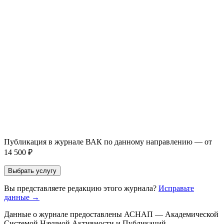
Написание + публикация
тема + шифр ВАК
Повышение индекса Хирша
от 6 000 ₽
Имя *
Email *
Направление *
Прикрепить файл статьи *
Оставить заявку
Если Вы указали предпочтительный журнал или требования к
публикации, эти пожелания будут учтены при рассмотрении
заявки. Окончательное решение о возможном направлении
статьи принимается по результатам экспертной оценки.
Публикация в журнале ВАК по данному направлению — от
14 500 ₽
Выбрать услугу
Вы представляете редакцию этого журнала?
Исправьте
данные →
Данные о журнале предоставлены АСНАП — Академической
Системой Научной Активности и Публикаций