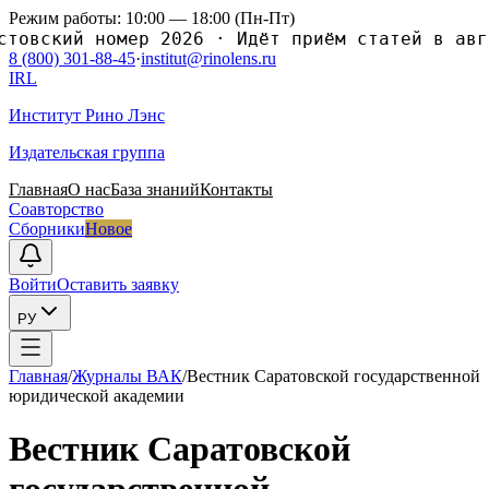
Режим работы: 10:00 — 18:00 (Пн-Пт)
ский номер 2026
·
Идёт приём статей в август
8 (800) 301-88-45
·
institut@rinolens.ru
IRL
Институт Рино Лэнс
Издательская группа
Главная
О нас
База знаний
Контакты
Соавторство
Сборники
Новое
Войти
Оставить заявку
РУ
Главная
/
Журналы ВАК
/
Вестник Саратовской государственной
юридической академии
Вестник Саратовской