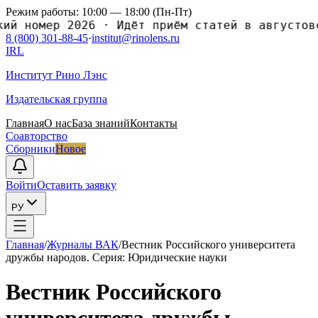
Режим работы: 10:00 — 18:00 (Пн-Пт)
номер 2026
·
Идёт приём статей в августовский
8 (800) 301-88-45
·
institut@rinolens.ru
IRL
Институт Рино Лэнс
Издательская группа
Главная
О нас
База знаний
Контакты
Соавторство
Сборники
Новое
Войти
Оставить заявку
РУ
Главная
/
Журналы ВАК
/
Вестник Российского университета
дружбы народов. Серия: Юридические науки
Вестник Российского