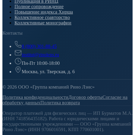
Публикация в РИНЦ
Полное сопровождение
Повышение индекса Хирша
Коллективное соавторство
Коллективные монографии
Контакты
8 (800) 301-88-45
institut@rinolens.ru
Пн-Пт 10:00-18:00
Москва, ул. Тверская, д. 6
© 2026 ООО «Группа компаний Рино Лэнс»
Политика конфиденциальности
Договор оферты
Согласие на
обработку данных
Политика возврата
Оператор платежей для физических лиц — ИП Бурматов М.А.
(ИНН 741856435182). Работа с юридическими лицами и
государственными учреждениями — ООО «Группа компаний
Рино Лэнс» (ИНН 9706016591, КПП 770601001).