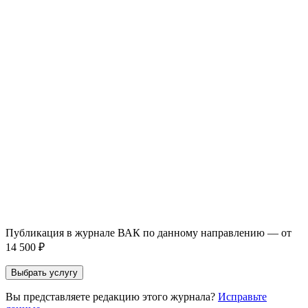
Услуга *
Публикация готовой статьи
с файлом статьи
Доработка + публикация
с файлом статьи
Написание + публикация
тема + шифр ВАК
Повышение индекса Хирша
от 6 000 ₽
Имя *
Email *
Направление *
Прикрепить файл статьи *
Оставить заявку
Если Вы указали предпочтительный журнал или требования к
публикации, эти пожелания будут учтены при рассмотрении
заявки. Окончательное решение о возможном направлении
статьи принимается по результатам экспертной оценки.
Публикация в журнале ВАК по данному направлению — от
14 500 ₽
Выбрать услугу
Вы представляете редакцию этого журнала?
Исправьте