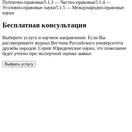
Публично-правовые
5.1.3
—
Частно-правовые
5.1.4
—
Уголовно-правовые науки
5.1.5
—
Международно-правовые
науки
Бесплатная консультация
Выберите услугу и научное направление. Если Вы
рассматриваете журнал
Вестник Российского университета
дружбы народов. Серия: Юридические науки
, это пожелание
будет учтено при экспертной оценке заявки.
Выбрать услугу
Бесплатная консультация
Выберите необходимую услугу: публикацию готовой статьи,
доработку, подготовку статьи или повышение индекса Хирша.
Заявка будет рассмотрена специалистом с учётом научного
направления и требований к публикации.
93 000+ публикаций
·
98 журналов ВАК
·
12 лет
опыта