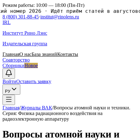
Режим работы: 10:00 — 18:00 (Пн-Пт)
номер 2026
·
Идёт приём статей в августовский
8 (800) 301-88-45
·
institut@rinolens.ru
IRL
Институт Рино Лэнс
Издательская группа
Главная
О нас
База знаний
Контакты
Соавторство
Сборники
Новое
Войти
Оставить заявку
РУ
Главная
/
Журналы ВАК
/
Вопросы атомной науки и теxники.
Серия: Физика радиационного воздействия на
радиоэлектронную аппаратуру
Вопросы атомной науки и