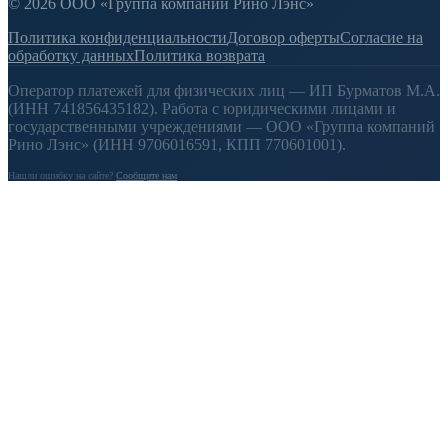
© 2026 ООО «Группа компаний Рино Лэнс»
Политика конфиденциальности
Договор оферты
Согласие на
обработку данных
Политика возврата
Оператор платежей для физических лиц — ИП Бурматов М.А.
(ИНН 741856435182). Работа с юридическими лицами и
государственными учреждениями — ООО «Группа компаний
Рино Лэнс» (ИНН 9706016591, КПП 770601001).
Нашли ошибку на сайте?
Сообщите нам