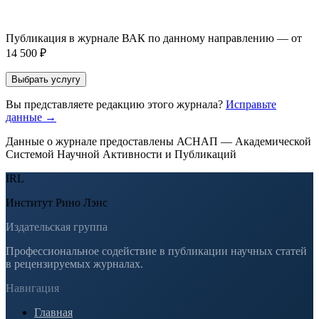
публикации, эти пожелания будут учтены при рассмотрении
заявки. Окончательное решение о возможном направлении
статьи принимается по результатам экспертной оценки.
Публикация в журнале ВАК по данному направлению — от
14 500 ₽
Выбрать услугу
Вы представляете редакцию этого журнала?
Исправьте
данные →
Данные о журнале предоставлены АСНАП — Академической
Системой Научной Активности и Публикаций
IRL
Институт Рино Лэнс
Издательская группа
Профессиональное содействие в публикации научных статей
в рецензируемых журналах.
Навигация
Главная