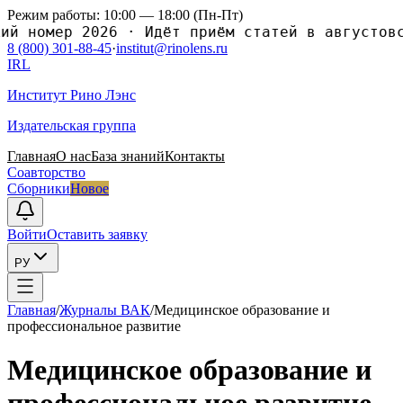
Режим работы: 10:00 — 18:00 (Пн-Пт)
номер 2026
·
Идёт приём статей в августовский
8 (800) 301-88-45
·
institut@rinolens.ru
IRL
Институт Рино Лэнс
Издательская группа
Главная
О нас
База знаний
Контакты
Соавторство
Сборники
Новое
Войти
Оставить заявку
РУ
Главная
/
Журналы ВАК
/
Медицинское образование и
профессиональное развитие
Медицинское образование и