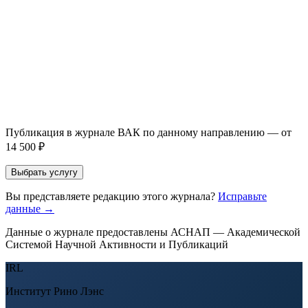
Направление *
Прикрепить файл статьи *
Оставить заявку
Если Вы указали предпочтительный журнал или требования к
публикации, эти пожелания будут учтены при рассмотрении
заявки. Окончательное решение о возможном направлении
статьи принимается по результатам экспертной оценки.
Публикация в журнале ВАК по данному направлению — от
14 500 ₽
Выбрать услугу
Вы представляете редакцию этого журнала?
Исправьте
данные →
Данные о журнале предоставлены АСНАП — Академической
Системой Научной Активности и Публикаций
IRL
Институт Рино Лэнс