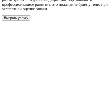
профессиональное развитие
, это пожелание будет учтено при
экспертной оценке заявки.
Выбрать услугу
Бесплатная консультация
Выберите необходимую услугу: публикацию готовой статьи,
доработку, подготовку статьи или повышение индекса Хирша.
Заявка будет рассмотрена специалистом с учётом научного
направления и требований к публикации.
93 000+ публикаций
·
98 журналов ВАК
·
12 лет
опыта
Услуга *
Публикация готовой статьи
с файлом статьи
Доработка + публикация
с файлом статьи
Написание + публикация
тема + шифр ВАК
Повышение индекса Хирша
от 6 000 ₽
Имя *
Email *