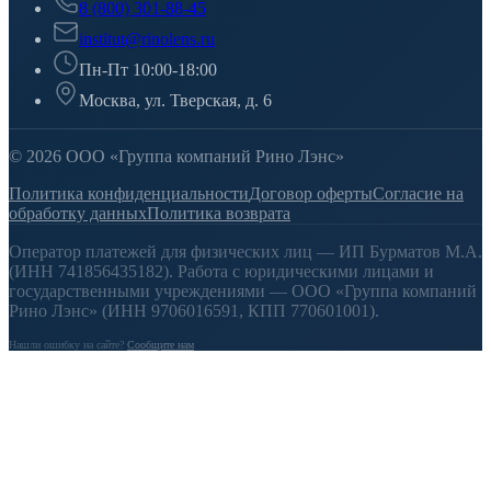
8 (800) 301-88-45
institut@rinolens.ru
Пн-Пт 10:00-18:00
Москва, ул. Тверская, д. 6
© 2026 ООО «Группа компаний Рино Лэнс»
Политика конфиденциальности
Договор оферты
Согласие на
обработку данных
Политика возврата
Оператор платежей для физических лиц — ИП Бурматов М.А.
(ИНН 741856435182). Работа с юридическими лицами и
государственными учреждениями — ООО «Группа компаний
Рино Лэнс» (ИНН 9706016591, КПП 770601001).
Нашли ошибку на сайте?
Сообщите нам