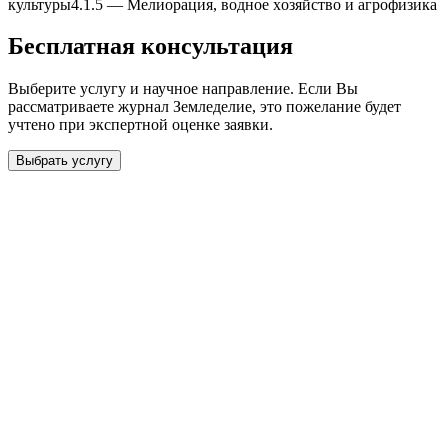
культуры
4.1.5
—
Мелиорация, водное xозяйство и агрофизика
Бесплатная консультация
Выберите услугу и научное направление. Если Вы
рассматриваете журнал
Земледелие
, это пожелание будет
учтено при экспертной оценке заявки.
Выбрать услугу
Бесплатная консультация
Выберите необходимую услугу: публикацию готовой статьи,
доработку, подготовку статьи или повышение индекса Хирша.
Заявка будет рассмотрена специалистом с учётом научного
направления и требований к публикации.
93 000+ публикаций
·
98 журналов ВАК
·
12 лет
опыта
Услуга *
Публикация готовой статьи
с файлом статьи
Доработка + публикация
с файлом статьи