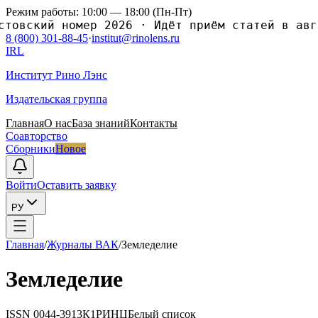
Режим работы: 10:00 — 18:00 (Пн-Пт)
ский номер 2026
·
Идёт приём статей в август
8 (800) 301-88-45
·
institut@rinolens.ru
IRL
Институт Рино Лэнс
Издательская группа
Главная
О нас
База знаний
Контакты
Соавторство
Сборники
Новое
Войти
Оставить заявку
РУ
Главная
/
Журналы ВАК
/
Земледелие
Земледелие
ISSN
0044-3913
К1
РИНЦ
Белый список