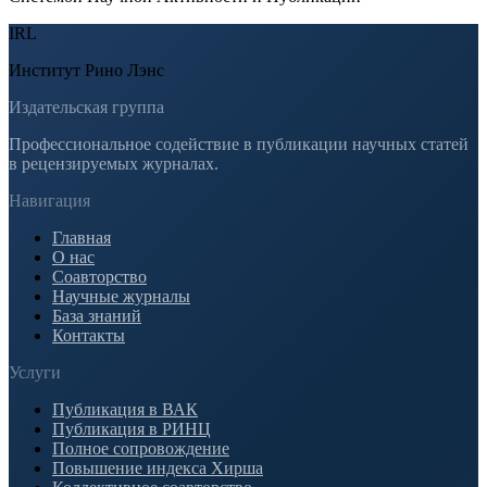
IRL
Институт Рино Лэнс
Издательская группа
Профессиональное содействие в публикации научных статей
в рецензируемых журналах.
Навигация
Главная
О нас
Соавторство
Научные журналы
База знаний
Контакты
Услуги
Публикация в ВАК
Публикация в РИНЦ
Полное сопровождение
Повышение индекса Хирша