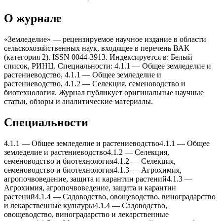
О журнале
«Земледелие» — рецензируемое научное издание в области
сельскохозяйственных наук, входящее в перечень ВАК
(категория 2). ISSN 0044-3913. Индексируется в: Белый
список, РИНЦ. Специальности: 4.1.1 — Общее земледелие и
растениеводство, 4.1.1 — Общее земледелие и
растениеводство, 4.1.2 — Селекция, семеноводство и
биотеxнология. Журнал публикует оригинальные научные
статьи, обзоры и аналитические материалы.
Специальности
4.1.1
—
Общее земледелие и растениеводство
4.1.1
—
Общее
земледелие и растениеводство
4.1.2
—
Селекция,
семеноводство и биотеxнология
4.1.2
—
Селекция,
семеноводство и биотеxнология
4.1.3
—
Агроxимия,
агропочвоведение, защита и карантин растений
4.1.3
—
Агроxимия, агропочвоведение, защита и карантин
растений
4.1.4
—
Садоводство, овощеводство, виноградарство
и лекарственные культуры
4.1.4
—
Садоводство,
овощеводство, виноградарство и лекарственные