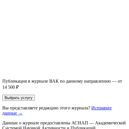
Написание + публикация
тема + шифр ВАК
Повышение индекса Хирша
от 6 000 ₽
Имя *
Email *
Направление *
Прикрепить файл статьи *
Оставить заявку
Если Вы указали предпочтительный журнал или требования к
публикации, эти пожелания будут учтены при рассмотрении
заявки. Окончательное решение о возможном направлении
статьи принимается по результатам экспертной оценки.
Публикация в журнале ВАК по данному направлению — от
14 500 ₽
Выбрать услугу
Вы представляете редакцию этого журнала?
Исправьте
данные →
Данные о журнале предоставлены АСНАП — Академической
Системой Научной Активности и Публикаций