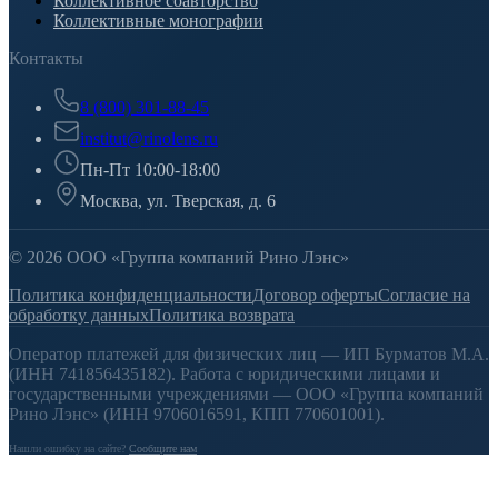
Коллективное соавторство
Коллективные монографии
Контакты
8 (800) 301-88-45
institut@rinolens.ru
Пн-Пт 10:00-18:00
Москва, ул. Тверская, д. 6
© 2026 ООО «Группа компаний Рино Лэнс»
Политика конфиденциальности
Договор оферты
Согласие на
обработку данных
Политика возврата
Оператор платежей для физических лиц — ИП Бурматов М.А.
(ИНН 741856435182). Работа с юридическими лицами и
государственными учреждениями — ООО «Группа компаний
Рино Лэнс» (ИНН 9706016591, КПП 770601001).
Нашли ошибку на сайте?
Сообщите нам