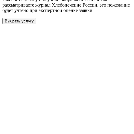
рассматриваете журнал
Xлебопечение России
, это пожелание
будет учтено при экспертной оценке заявки.
Выбрать услугу
Бесплатная консультация
Выберите необходимую услугу: публикацию готовой статьи,
доработку, подготовку статьи или повышение индекса Хирша.
Заявка будет рассмотрена специалистом с учётом научного
направления и требований к публикации.
93 000+ публикаций
·
98 журналов ВАК
·
12 лет
опыта
Услуга *
Публикация готовой статьи
с файлом статьи
Доработка + публикация
с файлом статьи
Написание + публикация
тема + шифр ВАК
Повышение индекса Хирша
от 6 000 ₽
Имя *
Email *