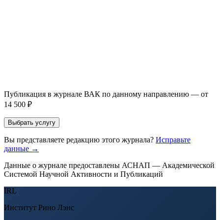
Направление *
Прикрепить файл статьи *
Оставить заявку
Если Вы указали предпочтительный журнал или требования к
публикации, эти пожелания будут учтены при рассмотрении
заявки. Окончательное решение о возможном направлении
статьи принимается по результатам экспертной оценки.
Публикация в журнале ВАК по данному направлению — от
14 500 ₽
Выбрать услугу
Вы представляете редакцию этого журнала?
Исправьте
данные →
Данные о журнале предоставлены АСНАП — Академической
Системой Научной Активности и Публикаций
IRL
Институт Рино Лэнс