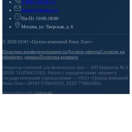
8 (800) 301-88-45
institut@rinolens.ru
Пн-Пт 10:00-18:00
Москва, ул. Тверская, д. 6
© 2026 ООО «Группа компаний Рино Лэнс»
Политика конфиденциальности
Договор оферты
Согласие на
обработку данных
Политика возврата
Оператор платежей для физических лиц — ИП Бурматов М.А.
(ИНН 741856435182). Работа с юридическими лицами и
государственными учреждениями — ООО «Группа компаний
Рино Лэнс» (ИНН 9706016591, КПП 770601001).
Нашли ошибку на сайте?
Сообщите нам