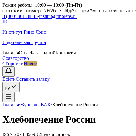
Режим работы: 10:00 — 18:00 (Пн-Пт)
ский номер 2026
·
Идёт приём статей в августо
8 (800) 301-88-45
·
institut@rinolens.ru
IRL
Институт Рино Лэнс
Издательская группа
Главная
О нас
База знаний
Контакты
Соавторство
Сборники
Новое
Войти
Оставить заявку
РУ
Главная
/
Журналы ВАК
/
Xлебопечение России
Xлебопечение России
ISSN
2073-3569
К2
Белый список