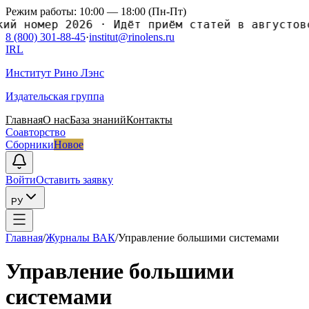
Режим работы: 10:00 — 18:00 (Пн-Пт)
номер 2026
·
Идёт приём статей в августовский
8 (800) 301-88-45
·
institut@rinolens.ru
IRL
Институт Рино Лэнс
Издательская группа
Главная
О нас
База знаний
Контакты
Соавторство
Сборники
Новое
Войти
Оставить заявку
РУ
Главная
/
Журналы ВАК
/
Управление большими системами
Управление большими
системами