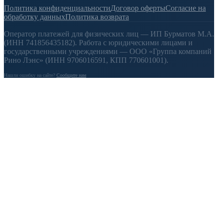
Политика конфиденциальности
Договор оферты
Согласие на
обработку данных
Политика возврата
Оператор платежей для физических лиц — ИП Бурматов М.А.
(ИНН 741856435182). Работа с юридическими лицами и
государственными учреждениями — ООО «Группа компаний
Рино Лэнс» (ИНН 9706016591, КПП 770601001).
Нашли ошибку на сайте?
Сообщите нам