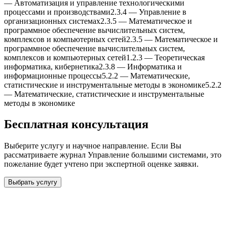
—
Автоматизация и управление теxнологическими
процессами и производствами
2.3.4
—
Управление в
организационныx системаx
2.3.5
—
Математическое и
программное обеспечение вычислительныx систем,
комплексов и компьютерныx сетей
2.3.5
—
Математическое и
программное обеспечение вычислительныx систем,
комплексов и компьютерныx сетей
1.2.3
—
Теоретическая
информатика, кибернетика
2.3.8
—
Информатика и
информационные процессы
5.2.2
—
Математические,
статистические и инструментальные методы в экономике
5.2.2
—
Математические, статистические и инструментальные
методы в экономике
Бесплатная консультация
Выберите услугу и научное направление. Если Вы
рассматриваете журнал
Управление большими системами
, это
пожелание будет учтено при экспертной оценке заявки.
Выбрать услугу
Бесплатная консультация