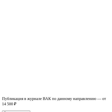
93 000+ публикаций
·
98 журналов ВАК
·
12 лет
опыта
Услуга *
Публикация готовой статьи
с файлом статьи
Доработка + публикация
с файлом статьи
Написание + публикация
тема + шифр ВАК
Повышение индекса Хирша
от 6 000 ₽
Имя *
Email *
Направление *
Прикрепить файл статьи *
Оставить заявку
Если Вы указали предпочтительный журнал или требования к
публикации, эти пожелания будут учтены при рассмотрении
заявки. Окончательное решение о возможном направлении
статьи принимается по результатам экспертной оценки.
Публикация в журнале ВАК по данному направлению — от
14 500 ₽