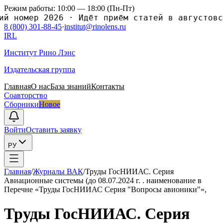
Режим работы: 10:00 — 18:00 (Пн-Пт)
номер 2026
·
Идёт приём статей в августовский
8 (800) 301-88-45
·
institut@rinolens.ru
IRL
Институт Рино Лэнс
Издательская группа
Главная
О нас
База знаний
Контакты
Соавторство
Сборники
Новое
Войти
Оставить заявку
РУ
Главная
/
Журналы ВАК
/
Труды ГосНИИАС. Серия
Авиационные системы (до 08.07.2024 г. . наименование в
Перечне «Труды ГосНИИАС Серия "Вопросы авионики"»,
Труды ГосНИИАС. Серия