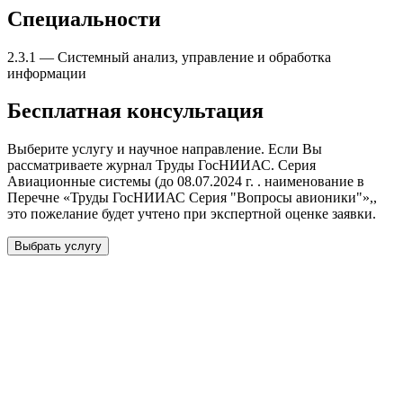
Специальности
2.3.1
—
Системный анализ, управление и обработка
информации
Бесплатная консультация
Выберите услугу и научное направление. Если Вы
рассматриваете журнал
Труды ГосНИИАС. Серия
Авиационные системы (до 08.07.2024 г. . наименование в
Перечне «Труды ГосНИИАС Серия "Вопросы авионики"»,
,
это пожелание будет учтено при экспертной оценке заявки.
Выбрать услугу
Бесплатная консультация
Выберите необходимую услугу: публикацию готовой статьи,
доработку, подготовку статьи или повышение индекса Хирша.
Заявка будет рассмотрена специалистом с учётом научного
направления и требований к публикации.