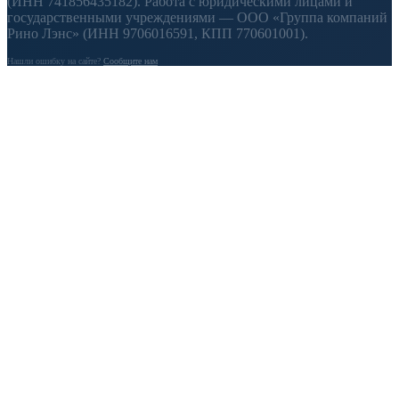
(ИНН 741856435182). Работа с юридическими лицами и
государственными учреждениями — ООО «Группа компаний
Рино Лэнс» (ИНН 9706016591, КПП 770601001).
Нашли ошибку на сайте?
Сообщите нам