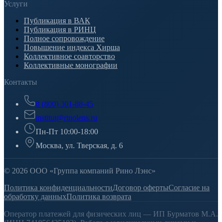
Услуги
Публикация в ВАК
Публикация в РИНЦ
Полное сопровождение
Повышение индекса Хирша
Коллективное соавторство
Коллективные монографии
Контакты
8 (800) 301-88-45
institut@rinolens.ru
Пн-Пт 10:00-18:00
Москва, ул. Тверская, д. 6
© 2026 ООО «Группа компаний Рино Лэнс»
Политика конфиденциальности
Договор оферты
Согласие на
обработку данных
Политика возврата
Оператор платежей для физических лиц — ИП Бурматов М.А.