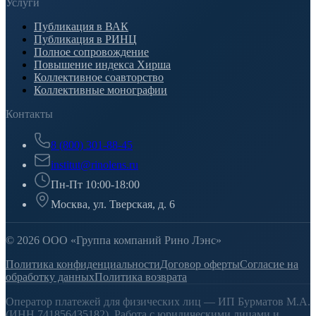
Услуги
Публикация в ВАК
Публикация в РИНЦ
Полное сопровождение
Повышение индекса Хирша
Коллективное соавторство
Коллективные монографии
Контакты
8 (800) 301-88-45
institut@rinolens.ru
Пн-Пт 10:00-18:00
Москва, ул. Тверская, д. 6
© 2026 ООО «Группа компаний Рино Лэнс»
Политика конфиденциальности
Договор оферты
Согласие на
обработку данных
Политика возврата
Оператор платежей для физических лиц — ИП Бурматов М.А.
(ИНН 741856435182). Работа с юридическими лицами и