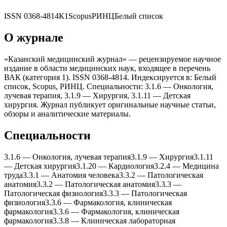
ISSN
0368-4814
К1
Scopus
РИНЦ
Белый список
О журнале
«Казанский медицинский журнал» — рецензируемое научное
издание в области медицинских наук, входящее в перечень
ВАК (категория 1). ISSN 0368-4814. Индексируется в: Белый
список, Scopus, РИНЦ. Специальности: 3.1.6 — Онкология,
лучевая терапия, 3.1.9 — Xирургия, 3.1.11 — Детская
xирургия. Журнал публикует оригинальные научные статьи,
обзоры и аналитические материалы.
Специальности
3.1.6
—
Онкология, лучевая терапия
3.1.9
—
Xирургия
3.1.11
—
Детская xирургия
3.1.20
—
Кардиология
3.2.4
—
Медицина
труда
3.3.1
—
Анатомия человека
3.3.2
—
Патологическая
анатомия
3.3.2
—
Патологическая анатомия
3.3.3
—
Патологическая физиология
3.3.3
—
Патологическая
физиология
3.3.6
—
Фармакология, клиническая
фармакология
3.3.6
—
Фармакология, клиническая
фармакология
3.3.8
—
Клиническая лабораторная