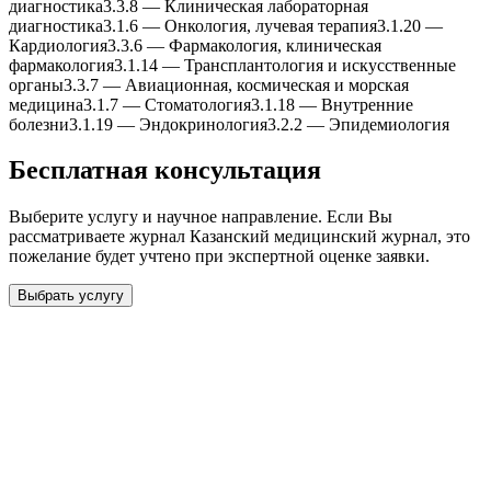
диагностика
3.3.8
—
Клиническая лабораторная
диагностика
3.1.6
—
Онкология, лучевая терапия
3.1.20
—
Кардиология
3.3.6
—
Фармакология, клиническая
фармакология
3.1.14
—
Трансплантология и искусственные
органы
3.3.7
—
Авиационная, космическая и морская
медицина
3.1.7
—
Стоматология
3.1.18
—
Внутренние
болезни
3.1.19
—
Эндокринология
3.2.2
—
Эпидемиология
Бесплатная консультация
Выберите услугу и научное направление. Если Вы
рассматриваете журнал
Казанский медицинский журнал
, это
пожелание будет учтено при экспертной оценке заявки.
Выбрать услугу
Бесплатная консультация
Выберите необходимую услугу: публикацию готовой статьи,
доработку, подготовку статьи или повышение индекса Хирша.
Заявка будет рассмотрена специалистом с учётом научного
направления и требований к публикации.