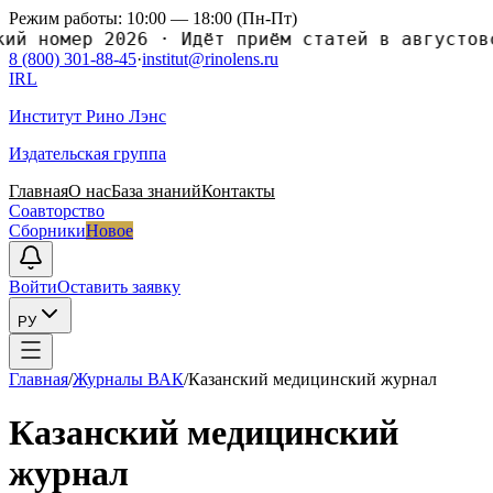
Режим работы: 10:00 — 18:00 (Пн-Пт)
номер 2026
·
Идёт приём статей в августовский
8 (800) 301-88-45
·
institut@rinolens.ru
IRL
Институт Рино Лэнс
Издательская группа
Главная
О нас
База знаний
Контакты
Соавторство
Сборники
Новое
Войти
Оставить заявку
РУ
Главная
/
Журналы ВАК
/
Казанский медицинский журнал
Казанский медицинский
журнал