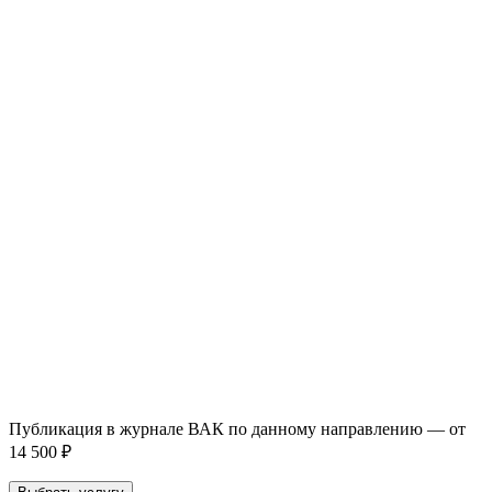
93 000+ публикаций
·
98 журналов ВАК
·
12 лет
опыта
Услуга *
Публикация готовой статьи
с файлом статьи
Доработка + публикация
с файлом статьи
Написание + публикация
тема + шифр ВАК
Повышение индекса Хирша
от 6 000 ₽
Имя *
Email *
Направление *
Прикрепить файл статьи *
Оставить заявку
Если Вы указали предпочтительный журнал или требования к
публикации, эти пожелания будут учтены при рассмотрении
заявки. Окончательное решение о возможном направлении
статьи принимается по результатам экспертной оценки.
Публикация в журнале ВАК по данному направлению — от
14 500 ₽