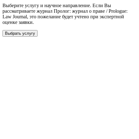
Выберите услугу и научное направление. Если Вы
рассматриваете журнал
Пролог: журнал о праве / Prologue:
Law Journal
, это пожелание будет учтено при экспертной
оценке заявки.
Выбрать услугу
Бесплатная консультация
Выберите необходимую услугу: публикацию готовой статьи,
доработку, подготовку статьи или повышение индекса Хирша.
Заявка будет рассмотрена специалистом с учётом научного
направления и требований к публикации.
93 000+ публикаций
·
98 журналов ВАК
·
12 лет
опыта
Услуга *
Публикация готовой статьи
с файлом статьи
Доработка + публикация
с файлом статьи
Написание + публикация
тема + шифр ВАК
Повышение индекса Хирша
от 6 000 ₽