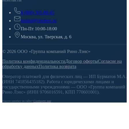
8 (800) 301-88-45
institut@rinolens.ru
Пн-Пт 10:00-18:00
Москва, ул. Тверская, д. 6
© 2026 ООО «Группа компаний Рино Лэнс»
Политика конфиденциальности
Договор оферты
Согласие на
обработку данных
Политика возврата
Оператор платежей для физических лиц — ИП Бурматов М.А.
(ИНН 741856435182). Работа с юридическими лицами и
государственными учреждениями — ООО «Группа компаний
Рино Лэнс» (ИНН 9706016591, КПП 770601001).
Нашли ошибку на сайте?
Сообщите нам