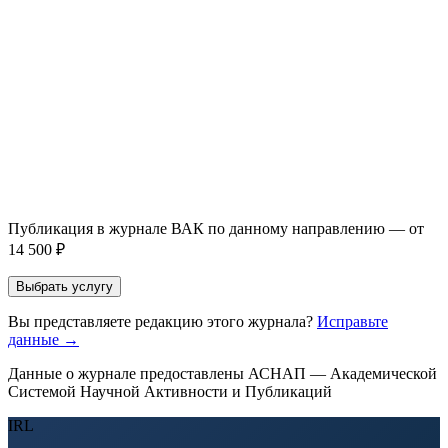
Имя *
Email *
Направление *
Прикрепить файл статьи *
Оставить заявку
Если Вы указали предпочтительный журнал или требования к
публикации, эти пожелания будут учтены при рассмотрении
заявки. Окончательное решение о возможном направлении
статьи принимается по результатам экспертной оценки.
Публикация в журнале ВАК по данному направлению — от
14 500 ₽
Выбрать услугу
Вы представляете редакцию этого журнала?
Исправьте
данные →
Данные о журнале предоставлены АСНАП — Академической
Системой Научной Активности и Публикаций
IRL