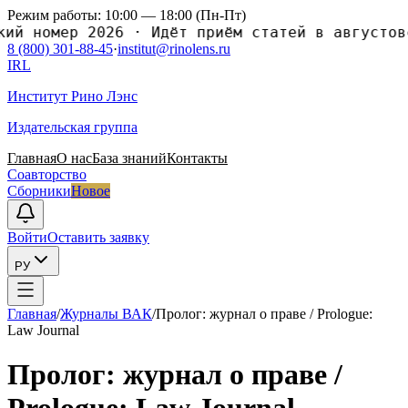
Режим работы: 10:00 — 18:00 (Пн-Пт)
номер 2026
·
Идёт приём статей в августовски
8 (800) 301-88-45
·
institut@rinolens.ru
IRL
Институт Рино Лэнс
Издательская группа
Главная
О нас
База знаний
Контакты
Соавторство
Сборники
Новое
Войти
Оставить заявку
РУ
Главная
/
Журналы ВАК
/
Пролог: журнал о праве / Prologue:
Law Journal
Пролог: журнал о праве /